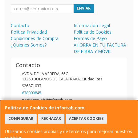
ENVIAR
Contacto
Información Legal
Política Privacidad
Política de Cookies
Condiciones de Compra
Formas de Pago
¿Quienes Somos?
AHORRA EN TU FACTURA
DE FIBRA Y MÓVIL
Contacto
AVDA. DE LA VEREDA, 65C
13260
BOLAÑOS DE CALATRAVA
,
Ciudad Real
926871037
678009845
pedidosweb@infortab.com
Política de Cookies de infortab.com
CONFIGURAR
RECHAZAR
ACEPTAR COOKIES
Horario
10:00 A 14:00 17:00 A 20:30
Utilizamos cookies propias y de terceros para mejorar nuestros
servicios.