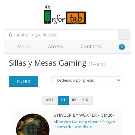
Menú
Acceso
Contacto
0
Sillas y Mesas Gaming
(14 art.)
FILTRO
ANT.
01
02
SIG.
STINGER BY WOXTER - GM26-
067
Alfombra Gaming Woxter Stinger
Floorpad/ Camuflaje