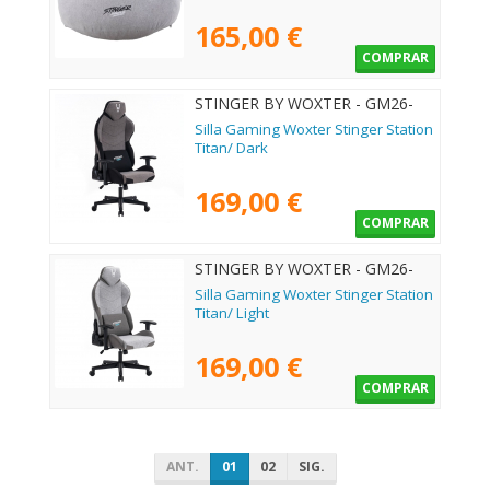
165,00 €
COMPRAR
STINGER BY WOXTER - GM26-
110
Silla Gaming Woxter Stinger Station
Titan/ Dark
169,00 €
COMPRAR
STINGER BY WOXTER - GM26-
113
Silla Gaming Woxter Stinger Station
Titan/ Light
169,00 €
COMPRAR
ANT.
01
02
SIG.