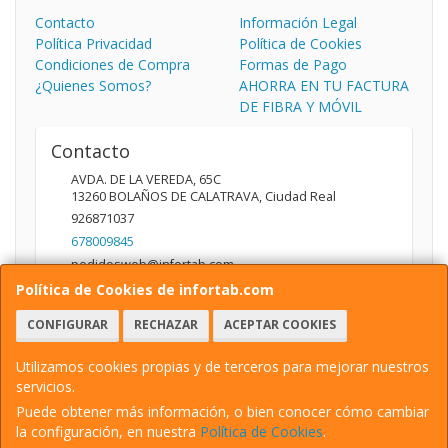
Contacto
Información Legal
Política Privacidad
Política de Cookies
Condiciones de Compra
Formas de Pago
¿Quienes Somos?
AHORRA EN TU FACTURA
DE FIBRA Y MÓVIL
Contacto
AVDA. DE LA VEREDA, 65C
13260
BOLAÑOS DE CALATRAVA
,
Ciudad Real
926871037
678009845
pedidosweb@infortab.com
Política de Cookies de infortab.com
CONFIGURAR
RECHAZAR
ACEPTAR COOKIES
Horario
10:00 A 14:00 17:00 A 20:30
Utilizamos cookies propias y de terceros para mejorar nuestros
servicios.
Puede obtener más información, o bien conocer cómo cambiar
la configuración, en nuestra
Política de Cookies
.
, , , , España. - C.I.F.: B13626510 - Tfno: