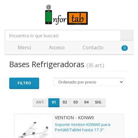
Menú
Acceso
Contacto
0
Bases Refrigeradoras
(35 art.)
FILTRO
ANT.
01
02
03
04
SIG.
VENTION - KDNW0
Soporte Vention KDNW0 para
Portátil/Tablet hasta 17.3"