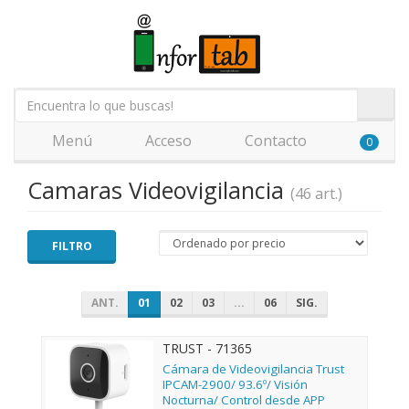
Menú
Acceso
Contacto
0
Camaras Videovigilancia
(46 art.)
FILTRO
ANT.
01
02
03
...
06
SIG.
TRUST - 71365
Cámara de Videovigilancia Trust
IPCAM-2900/ 93.6º/ Visión
Nocturna/ Control desde APP