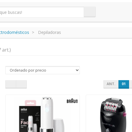
ectrodomésticos
Depiladoras
7 art.)
ANT.
01