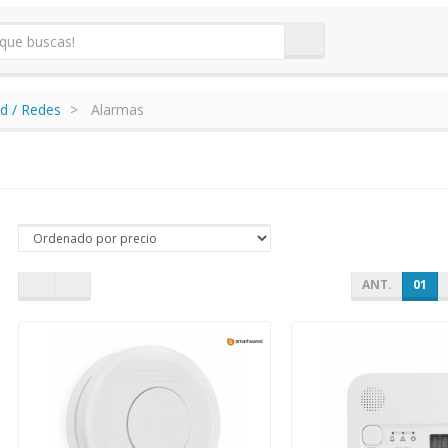
d / Redes
Alarmas
ANT.
01