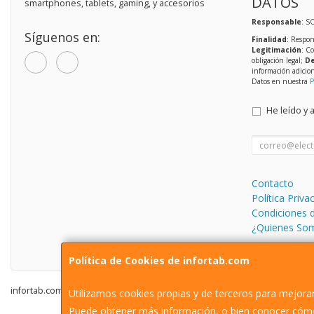
DATOS
smartphones, tablets, gaming, y accesorios
Responsable
: S
Síguenos en:
Finalidad
: Respon
Legitimación
: C
obligación legal;
De
información adicio
Datos en nuestra
P
He leído y 
Contacto
Política Priva
Condiciones 
¿Quienes So
Política de Cookies de infortab.com
infortab.com © 2026
Utilizamos cookies propias y de terceros para mejorar
Puede obtener más información, o bien conocer cómo