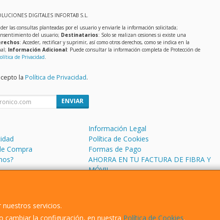
OLUCIONES DIGITALES INFORTAB S.L.
der las consultas planteadas por el usuario y enviarle la información solicitada;
onsentimiento del usuario;
Destinatarios
: Solo se realizan cesiones si existe una
rechos
: Acceder, rectificar y suprimir, así como otros derechos, como se indica en la
nal;
Información Adicional
: Puede consultar la información completa de Protección de
olítica de Privacidad
.
acepto la
Política de Privacidad
.
ENVIAR
Información Legal
cidad
Política de Cookies
de Compra
Formas de Pago
mos?
AHORRA EN TU FACTURA DE FIBRA Y
MÓVIL
 nuestros servicios.
 cambiar la configuración, en nuestra
Política de Cookies
.
, , , , España. - C.I.F.: B13626510 - Tfno: