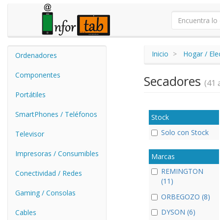
Inicio
Hogar / El
Ordenadores
Componentes
Secadores
(41 a
Portátiles
SmartPhones / Teléfonos
Stock
Solo con Stock
Televisor
Impresoras / Consumibles
Marcas
REMINGTON
Conectividad / Redes
(11)
Gaming / Consolas
ORBEGOZO (8)
DYSON (6)
Cables