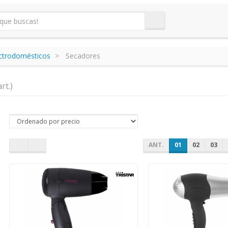
ectrodomésticos
Secadores
rt.)
ANT.
01
02
03