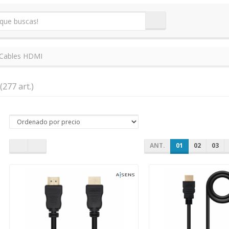
Cables HDMI
(277 art.)
ANT.
01
02
03