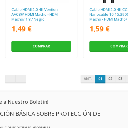
Cable HDMI 2.0 4K Vention
Cable HDMI 2.0 4K CC
AACBF/ HDMI Macho - HDMI
Nanocable 10.15.390
Macho/ 1m/ Negro
Macho - HDMI Macho/
Negro
1,49 €
1,59 €
COMPRAR
COMPRAR
ANT.
01
02
03
e a Nuestro Boletín!
CIÓN BÁSICA SOBRE PROTECCIÓN DE
OLUCIONES DIGITALES INFORTAB S.L.