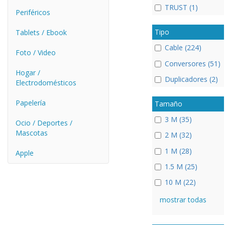
TRUST (1)
Periféricos
Tipo
Tablets / Ebook
Cable (224)
Foto / Video
Conversores (51)
Hogar /
Duplicadores (2)
Electrodomésticos
Papelería
Tamaño
3 M (35)
Ocio / Deportes /
Mascotas
2 M (32)
1 M (28)
Apple
1.5 M (25)
10 M (22)
mostrar todas