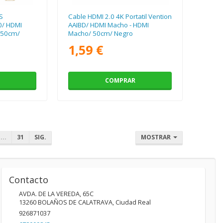
S
Cable HDMI 2.0 4K Portatil Vention
0/ HDMI
AAIBD/ HDMI Macho - HDMI
 50cm/
Macho/ 50cm/ Negro
1,59 €
COMPRAR
...
31
SIG.
MOSTRAR
Contacto
AVDA. DE LA VEREDA, 65C
13260
BOLAÑOS DE CALATRAVA
,
Ciudad Real
926871037