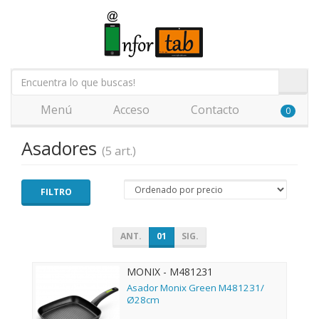
Menú
Acceso
Contacto
0
Asadores
(5 art.)
FILTRO
ANT.
01
SIG.
MONIX - M481231
Asador Monix Green M481231/
Ø28cm