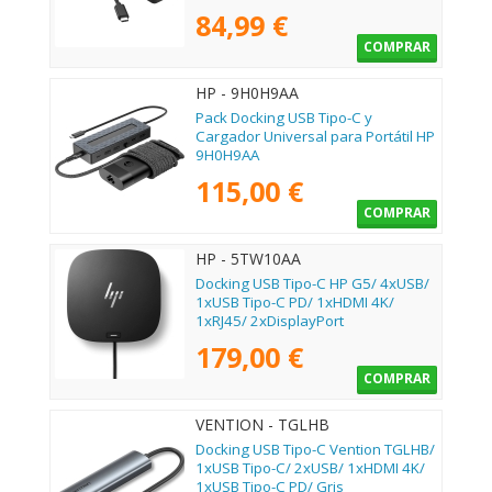
C PD
84,99 €
COMPRAR
HP - 9H0H9AA
Pack Docking USB Tipo-C y
Cargador Universal para Portátil HP
9H0H9AA
115,00 €
COMPRAR
HP - 5TW10AA
Docking USB Tipo-C HP G5/ 4xUSB/
1xUSB Tipo-C PD/ 1xHDMI 4K/
1xRJ45/ 2xDisplayPort
179,00 €
COMPRAR
VENTION - TGLHB
Docking USB Tipo-C Vention TGLHB/
1xUSB Tipo-C/ 2xUSB/ 1xHDMI 4K/
1xUSB Tipo-C PD/ Gris