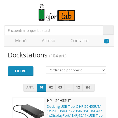
Menú
Acceso
Contacto
0
Dockstations
(104 art.)
FILTRO
ANT.
01
02
03
...
12
SIG.
HP - 50H55UT
Docking USB Tipo-C HP 50H55UT/
1xUSB Tipo-C/ 2xUSB/ 1xHDMI 4K/
1xDisplayPort/ 1xRJ45/ 1xUSB Tipo-