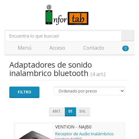
Menú
Acceso
Contacto
0
Adaptadores de sonido
inalambrico bluetooth
(4 art.)
FILTRO
ANT.
01
SIG.
VENTION - NAJB0
Receptor de Audio Inalámbrico