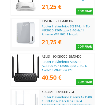
21,25 €
COMPRAR
TP-LINK - TL-MR3020
Router Inalámbrico 3G TP-Link TL-
MR3020 150Mbps/ 2.4GHz/ 1
Antena/ WiFi 802.11n/g/b
21,75 €
COMPRAR
ASUS - 90IG0550-BM3400
Router Inalámbrico Asus RT-
AC1200 V2/ 1200Mbps/ 2.4GHz
5GHz/ 4 Antenas/ WiFi
802.11ac/n/a/ - n/b/g
40,50 €
COMPRAR
XIAOMI - DVB4412GL
Router Inalámbrico Xiaomi AX1500
1500Mbps/ 2.4GHz 5GHz/ 4