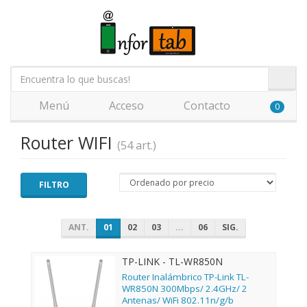
Menú
Acceso
Contacto
0
Router WIFI
(54 art.)
FILTRO
ANT.
01
02
03
...
06
SIG.
TP-LINK - TL-WR850N
Router Inalámbrico TP-Link TL-
WR850N 300Mbps/ 2.4GHz/ 2
Antenas/ WiFi 802.11n/g/b