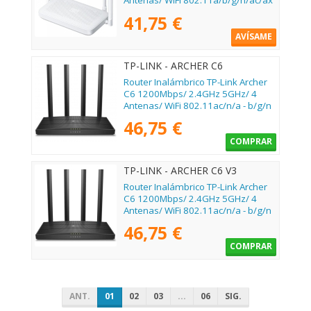
Antenas/ WiFi 802.11a/b/g/n/ac/ax
41,75 €
AVÍSAME
TP-LINK - ARCHER C6
Router Inalámbrico TP-Link Archer
C6 1200Mbps/ 2.4GHz 5GHz/ 4
Antenas/ WiFi 802.11ac/n/a - b/g/n
46,75 €
COMPRAR
TP-LINK - ARCHER C6 V3
Router Inalámbrico TP-Link Archer
C6 1200Mbps/ 2.4GHz 5GHz/ 4
Antenas/ WiFi 802.11ac/n/a - b/g/n
46,75 €
COMPRAR
ANT.
01
02
03
...
06
SIG.