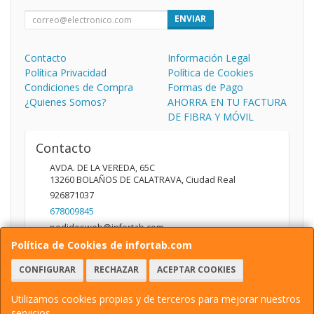
ENVIAR
Contacto
Información Legal
Política Privacidad
Política de Cookies
Condiciones de Compra
Formas de Pago
¿Quienes Somos?
AHORRA EN TU FACTURA
DE FIBRA Y MÓVIL
Contacto
AVDA. DE LA VEREDA, 65C
13260
BOLAÑOS DE CALATRAVA
,
Ciudad Real
926871037
678009845
pedidosweb@infortab.com
Política de Cookies de infortab.com
CONFIGURAR
RECHAZAR
ACEPTAR COOKIES
Horario
10:00 A 14:00 17:00 A 20:30
Utilizamos cookies propias y de terceros para mejorar nuestros
servicios.