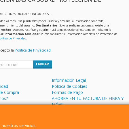
OLUCIONES DIGITALES INFORTAB S.L.
der las consultas planteadas por el usuario y enviarle la información solicitada;
onsentimiento del usuario;
Destinatarios
: Solo se realizan cesiones si existe una
rechos
: Acceder, rectificar y suprimir, así como otros derechos, como se indica en la
nal;
Información Adicional
: Puede consultar la información completa de Protección de
olítica de Privacidad
.
acepto la
Política de Privacidad
.
ENVIAR
Información Legal
cidad
Política de Cookies
de Compra
Formas de Pago
mos?
AHORRA EN TU FACTURA DE FIBRA Y
MÓVIL
 nuestros servicios.