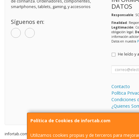
de confianza. Ordenadores, componentes,
DATOS
smartphones, tablets, gaming, y accesorios
Responsable
: S
Síguenos en:
Finalidad
: Respon
Legitimación
: C
obligación legal;
De
información adicio
Datos en nuestra
P
He leído y 
Contacto
Política Priva
Condiciones 
¿Quienes So
Política de Cookies de infortab.com
infortab.com © 2026
Utilizamos cookies propias y de terceros para mejorar