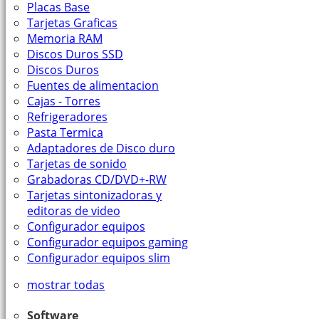
Placas Base
Tarjetas Graficas
Memoria RAM
Discos Duros SSD
Discos Duros
Fuentes de alimentacion
Cajas - Torres
Refrigeradores
Pasta Termica
Adaptadores de Disco duro
Tarjetas de sonido
Grabadoras CD/DVD+-RW
Tarjetas sintonizadoras y
editoras de video
Configurador equipos
Configurador equipos gaming
Configurador equipos slim
mostrar todas
Software