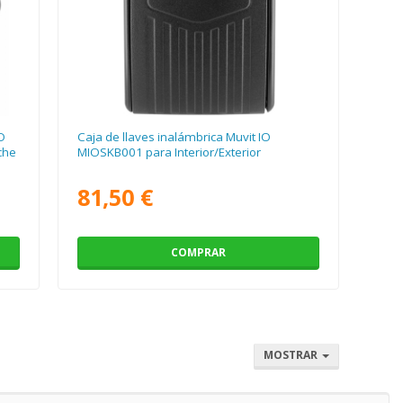
iO
Caja de llaves inalámbrica Muvit IO
che
MIOSKB001 para Interior/Exterior
81,50 €
COMPRAR
MOSTRAR