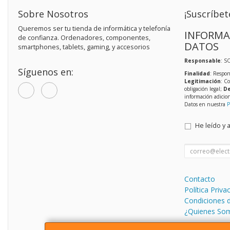
Sobre Nosotros
¡Suscríbet
Queremos ser tu tienda de informática y telefonía
INFORMA
de confianza. Ordenadores, componentes,
DATOS
smartphones, tablets, gaming, y accesorios
Responsable
: S
Síguenos en:
Finalidad
: Respon
Legitimación
: C
obligación legal;
De
información adicio
Datos en nuestra
P
He leído y 
Contacto
Política Priva
Condiciones 
¿Quienes So