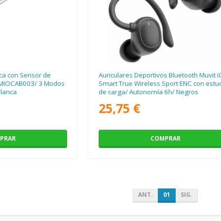
ca con Sensor de
Auriculares Deportivos Bluetooth Muvit 
 MIOCAB003/ 3 Modos
Smart True Wireless Sport ENC con estu
Blanca
de carga/ Autonomía 6h/ Negros
25,75 €
PRAR
COMPRAR
ANT.
01
SIG.