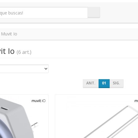
Muvit Io
it Io
(6 art.)
ANT.
01
SIG.