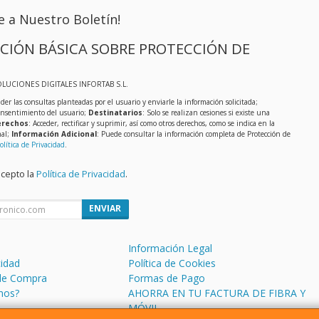
e a Nuestro Boletín!
CIÓN BÁSICA SOBRE PROTECCIÓN DE
OLUCIONES DIGITALES INFORTAB S.L.
der las consultas planteadas por el usuario y enviarle la información solicitada;
onsentimiento del usuario;
Destinatarios
: Solo se realizan cesiones si existe una
rechos
: Acceder, rectificar y suprimir, así como otros derechos, como se indica en la
nal;
Información Adicional
: Puede consultar la información completa de Protección de
olítica de Privacidad
.
acepto la
Política de Privacidad
.
ENVIAR
Información Legal
cidad
Política de Cookies
de Compra
Formas de Pago
mos?
AHORRA EN TU FACTURA DE FIBRA Y
MÓVIL