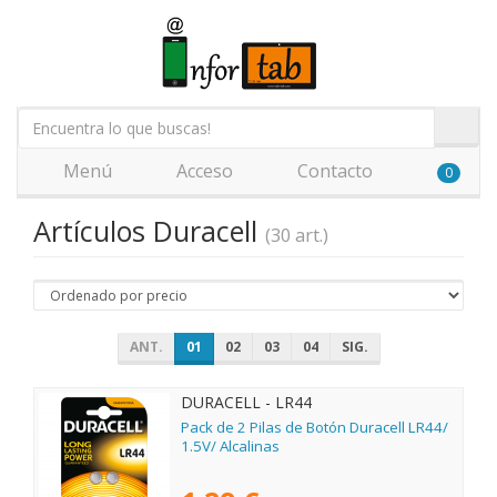
Menú
Acceso
Contacto
0
Artículos Duracell
(30 art.)
ANT.
01
02
03
04
SIG.
DURACELL - LR44
Pack de 2 Pilas de Botón Duracell LR44/
1.5V/ Alcalinas