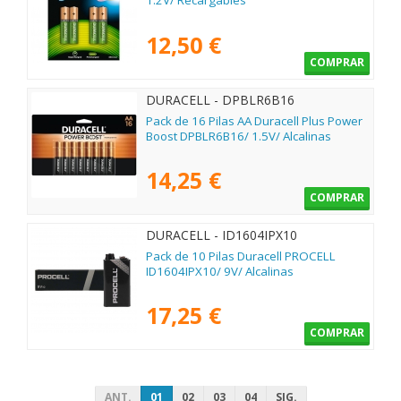
1.2V/ Recargables
12,50 €
COMPRAR
DURACELL - DPBLR6B16
Pack de 16 Pilas AA Duracell Plus Power
Boost DPBLR6B16/ 1.5V/ Alcalinas
14,25 €
COMPRAR
DURACELL - ID1604IPX10
Pack de 10 Pilas Duracell PROCELL
ID1604IPX10/ 9V/ Alcalinas
17,25 €
COMPRAR
ANT.
01
02
03
04
SIG.