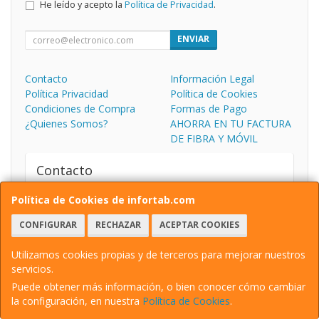
He leído y acepto la
Política de Privacidad
.
ENVIAR
Contacto
Información Legal
Política Privacidad
Política de Cookies
Condiciones de Compra
Formas de Pago
¿Quienes Somos?
AHORRA EN TU FACTURA
DE FIBRA Y MÓVIL
Contacto
AVDA. DE LA VEREDA, 65C
Política de Cookies de infortab.com
13260
BOLAÑOS DE CALATRAVA
,
Ciudad Real
926871037
CONFIGURAR
RECHAZAR
ACEPTAR COOKIES
678009845
pedidosweb@infortab.com
Utilizamos cookies propias y de terceros para mejorar nuestros
servicios.
Puede obtener más información, o bien conocer cómo cambiar
Horario
la configuración, en nuestra
Política de Cookies
.