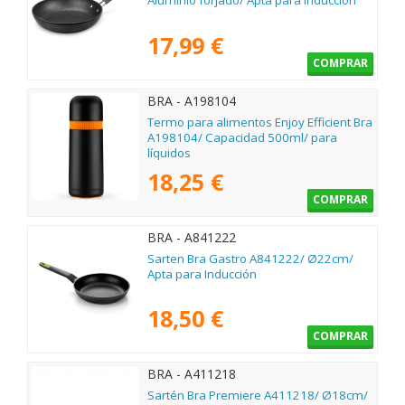
Aluminio forjado/ Apta para Inducción
17,99 €
COMPRAR
BRA - A198104
Termo para alimentos Enjoy Efficient Bra
A198104/ Capacidad 500ml/ para
líquidos
18,25 €
COMPRAR
BRA - A841222
Sarten Bra Gastro A841222/ Ø22cm/
Apta para Inducción
18,50 €
COMPRAR
BRA - A411218
Sartén Bra Premiere A411218/ Ø18cm/