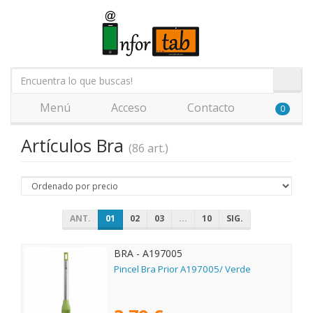
Menú
Acceso
Contacto
0
Artículos Bra
(86 art.)
ANT.
01
02
03
...
10
SIG.
BRA - A197005
Pincel Bra Prior A197005/ Verde