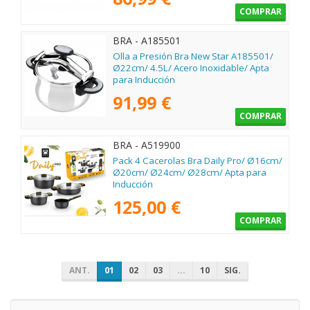
COMPRAR
BRA - A185501
Olla a Presión Bra New Star A185501/
Ø22cm/ 4.5L/ Acero Inoxidable/ Apta
para Inducción
91,99 €
COMPRAR
BRA - A519900
Pack 4 Cacerolas Bra Daily Pro/ Ø16cm/
Ø20cm/ Ø24cm/ Ø28cm/ Apta para
Inducción
125,00 €
COMPRAR
ANT.
01
02
03
...
10
SIG.