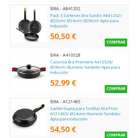
BRA - A841202
Pack 3 Sartenes Bra Gastro A841202/
Ø20cm/ Ø24cm/ Ø28cm/ Apta para
Inducción
50,50 €
COMPRAR
BRA - A410528
Cacerola Bra Premiere A410528/
Ø28cm/ Aluminio fundido/ Apta para
Inducción
52,99 €
COMPRAR
BRA - A121465
Sartén Dupla para Tortillas Bra Prior
A121465/ Ø24cm/ Aluminio fundido/
Apta para Inducción
54,50 €
COMPRAR