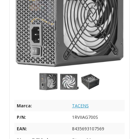
Marca:
TACENS
P/N:
1RVIIAG700S
EAN:
8435693107569