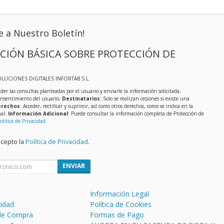
e a Nuestro Boletín!
CIÓN BÁSICA SOBRE PROTECCIÓN DE
OLUCIONES DIGITALES INFORTAB S.L.
der las consultas planteadas por el usuario y enviarle la información solicitada;
onsentimiento del usuario;
Destinatarios
: Solo se realizan cesiones si existe una
rechos
: Acceder, rectificar y suprimir, así como otros derechos, como se indica en la
nal;
Información Adicional
: Puede consultar la información completa de Protección de
olítica de Privacidad
.
acepto la
Política de Privacidad
.
ENVIAR
Información Legal
cidad
Política de Cookies
de Compra
Formas de Pago