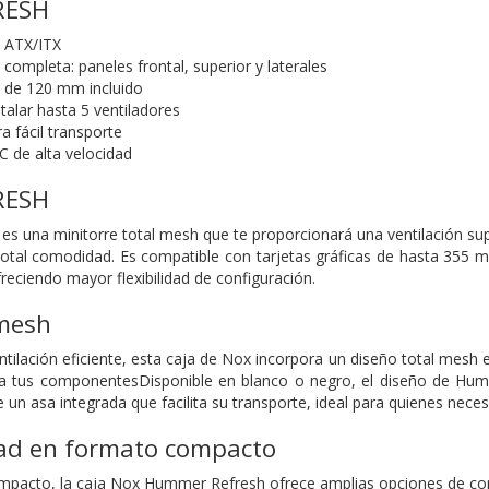
RESH
o ATX/ITX
a completa: paneles frontal, superior y laterales
 de 120 mm incluido
talar hasta 5 ventiladores
a fácil transporte
C de alta velocidad
RESH
 una minitorre total mesh que te proporcionará una ventilación sup
total comodidad. Es compatible con tarjetas gráficas de hasta 355
ciendo mayor flexibilidad de configuración.
 mesh
tilación eficiente, esta caja de Nox incorpora un diseño total mesh en
ra tus componentesDisponible en blanco o negro, el diseño de Humm
 un asa integrada que facilita su transporte, ideal para quienes nece
ad en formato compacto
mpacto, la caja Nox Hummer Refresh ofrece amplias opciones de con