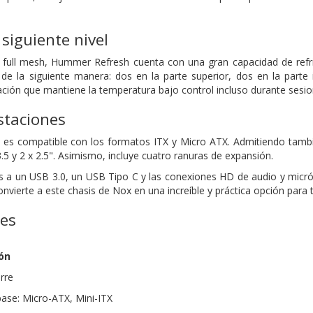
 siguiente nivel
full mesh, Hummer Refresh cuenta con una gran capacidad de refri
de la siguiente manera: dos en la parte superior, dos en la parte i
ción que mantiene la temperatura bajo control incluso durante sesion
staciones
s compatible con los formatos ITX y Micro ATX. Admitiendo tambié
3.5 y 2 x 2.5". Asimismo, incluye cuatro ranuras de expansión.
 a un USB 3.0, un USB Tipo C y las conexiones HD de audio y micróf
convierte a este chasis de Nox en una increíble y práctica opción para
nes
ón
orre
base: Micro-ATX, Mini-ITX