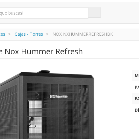
tes
Cajas - Torres
NOX NXHUMMERREFRESHBK
re Nox Hummer Refresh
M
P
E
Di