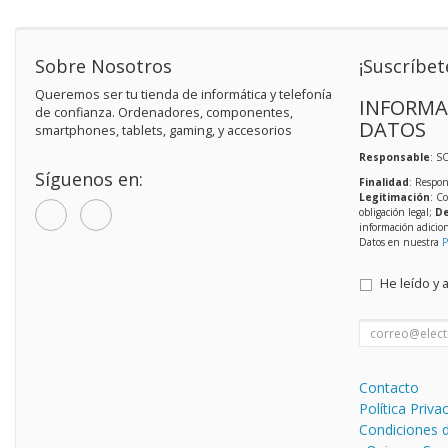
Sobre Nosotros
¡Suscríbet
Queremos ser tu tienda de informática y telefonía
INFORMA
de confianza. Ordenadores, componentes,
DATOS
smartphones, tablets, gaming, y accesorios
Responsable
: S
Síguenos en:
Finalidad
: Respon
Legitimación
: C
obligación legal;
De
información adicio
Datos en nuestra
P
He leído y 
Contacto
Política Priva
Condiciones 