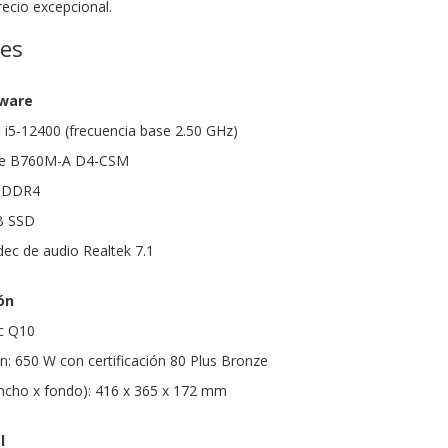
recio excepcional.
nes
dware
e i5-12400 (frecuencia base 2.50 GHz)
ime B760M-A D4-CSM
 DDR4
B SSD
dec de audio Realtek 7.1
ón
ec Q10
n: 650 W con certificación 80 Plus Bronze
ancho x fondo): 416 x 365 x 172 mm
l