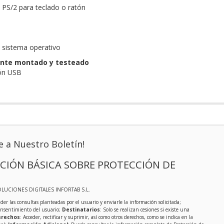
PS/2 para teclado o ratón
n sistema operativo
nte montado y testeado
tón USB
e a Nuestro Boletín!
CIÓN BÁSICA SOBRE PROTECCIÓN DE
OLUCIONES DIGITALES INFORTAB S.L.
der las consultas planteadas por el usuario y enviarle la información solicitada;
onsentimiento del usuario;
Destinatarios
: Solo se realizan cesiones si existe una
rechos
: Acceder, rectificar y suprimir, así como otros derechos, como se indica en la