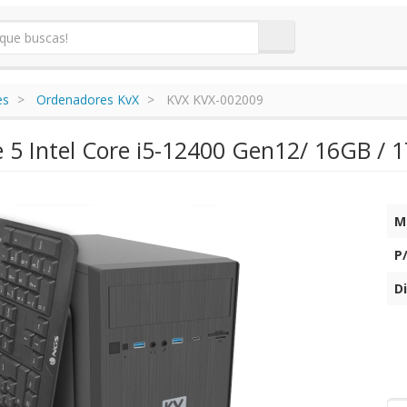
es
Ordenadores KvX
KVX KVX-002009
e 5 Intel Core i5-12400 Gen12/ 16GB / 
M
P
Di