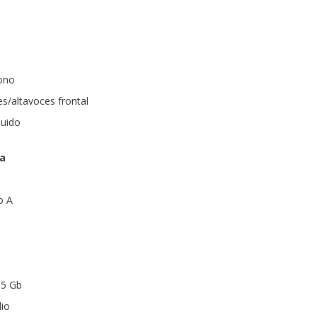
fono
es/altavoces frontal
luido
ra
o A
.5 Gb
dio