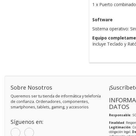
1 x Puerto combinado 
Software
Sistema operativo: Si
Equipo completame
Incluye Teclado y Ra
Sobre Nosotros
¡Suscríbet
Queremos ser tu tienda de informática y telefonía
INFORMA
de confianza. Ordenadores, componentes,
DATOS
smartphones, tablets, gaming, y accesorios
Responsable
: S
Síguenos en:
Finalidad
: Respon
Legitimación
: C
obligación legal;
De