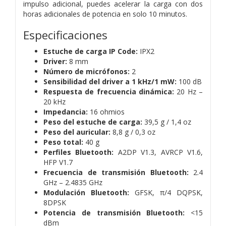
impulso adicional, puedes acelerar la carga con dos
horas adicionales de potencia en solo 10 minutos.
Especificaciones
Estuche de carga IP Code:
IPX2
Driver:
8 mm
Número de micrófonos:
2
Sensibilidad del driver a 1 kHz/1 mW:
100 dB
Respuesta de frecuencia dinámica:
20 Hz –
20 kHz
Impedancia:
16 ohmios
Peso del estuche de carga:
39,5 g / 1,4 oz
Peso del auricular:
8,8 g / 0,3 oz
Peso total:
40 g
Perfiles Bluetooth:
A2DP V1.3, AVRCP V1.6,
HFP V1.7
Frecuencia de transmisión Bluetooth:
2.4
GHz – 2.4835 GHz
Modulación Bluetooth:
GFSK, π/4 DQPSK,
8DPSK
Potencia de transmisión Bluetooth:
<15
dBm