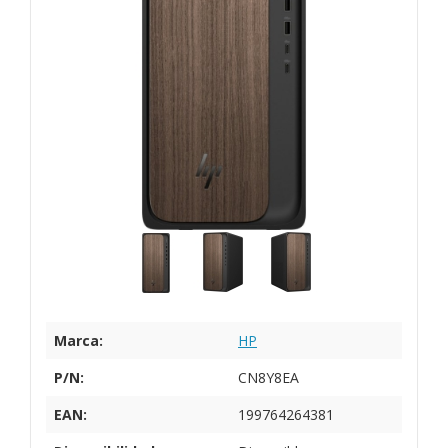
Marca:
HP
P/N:
CN8Y8EA
EAN:
199764264381