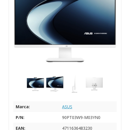
Marca:
ASUS
P/N:
90PT03W9-M03YN0
EAN:
4711636483230