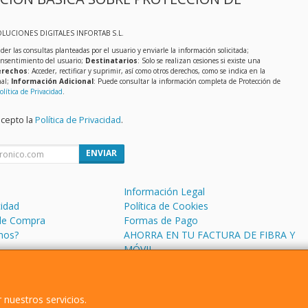
OLUCIONES DIGITALES INFORTAB S.L.
der las consultas planteadas por el usuario y enviarle la información solicitada;
onsentimiento del usuario;
Destinatarios
: Solo se realizan cesiones si existe una
rechos
: Acceder, rectificar y suprimir, así como otros derechos, como se indica en la
nal;
Información Adicional
: Puede consultar la información completa de Protección de
olítica de Privacidad
.
acepto la
Política de Privacidad
.
ENVIAR
Información Legal
cidad
Política de Cookies
de Compra
Formas de Pago
mos?
AHORRA EN TU FACTURA DE FIBRA Y
MÓVIL
 nuestros servicios.