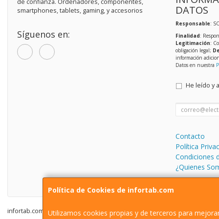
de confianza. Ordenadores, componentes,
DATOS
smartphones, tablets, gaming, y accesorios
Responsable
: S
Síguenos en:
Finalidad
: Respon
Legitimación
: C
obligación legal;
De
información adicio
Datos en nuestra
P
He leído y 
Contacto
Política Priva
Condiciones 
¿Quienes So
Política de Cookies de infortab.com
infortab.com © 2026
Utilizamos cookies propias y de terceros para mejorar