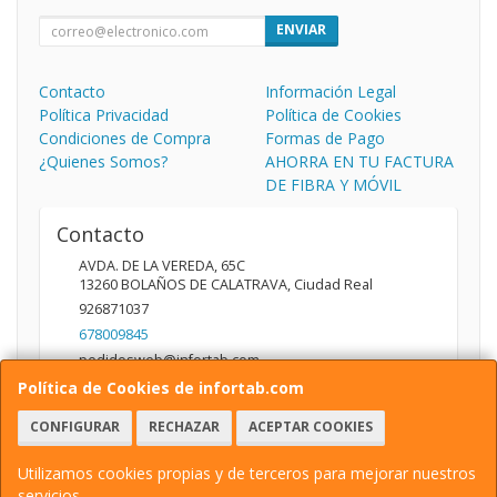
ENVIAR
Contacto
Información Legal
Política Privacidad
Política de Cookies
Condiciones de Compra
Formas de Pago
¿Quienes Somos?
AHORRA EN TU FACTURA
DE FIBRA Y MÓVIL
Contacto
AVDA. DE LA VEREDA, 65C
13260
BOLAÑOS DE CALATRAVA
,
Ciudad Real
926871037
678009845
pedidosweb@infortab.com
Política de Cookies de infortab.com
CONFIGURAR
RECHAZAR
ACEPTAR COOKIES
Horario
10:00 A 14:00 17:00 A 20:30
Utilizamos cookies propias y de terceros para mejorar nuestros
servicios.