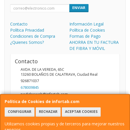
ENVIAR
Contacto
Información Legal
Política Privacidad
Política de Cookies
Condiciones de Compra
Formas de Pago
¿Quienes Somos?
AHORRA EN TU FACTURA
DE FIBRA Y MÓVIL
Contacto
AVDA. DE LA VEREDA, 65C
13260
BOLAÑOS DE CALATRAVA
,
Ciudad Real
926871037
678009845
pedidosweb@infortab.com
Política de Cookies de infortab.com
CONFIGURAR
RECHAZAR
ACEPTAR COOKIES
Horario
10:00 A 14:00 17:00 A 20:30
Utilizamos cookies propias y de terceros para mejorar nuestros
servicios.