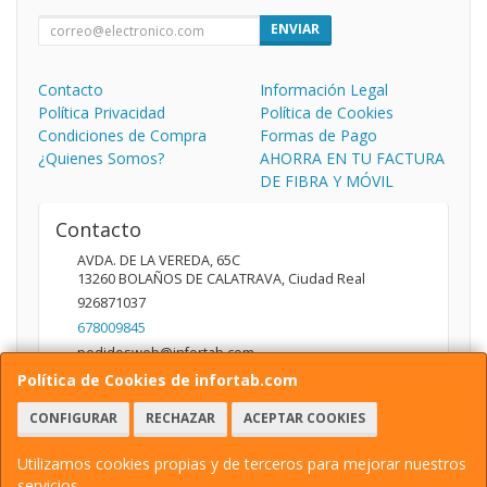
ENVIAR
Contacto
Información Legal
Política Privacidad
Política de Cookies
Condiciones de Compra
Formas de Pago
¿Quienes Somos?
AHORRA EN TU FACTURA
DE FIBRA Y MÓVIL
Contacto
AVDA. DE LA VEREDA, 65C
13260
BOLAÑOS DE CALATRAVA
,
Ciudad Real
926871037
678009845
pedidosweb@infortab.com
Política de Cookies de infortab.com
CONFIGURAR
RECHAZAR
ACEPTAR COOKIES
Horario
10:00 A 14:00 17:00 A 20:30
Utilizamos cookies propias y de terceros para mejorar nuestros
servicios.