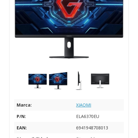
Marca:
XIAOMI
P/N:
ELA6370EU
EAN:
6941948708013