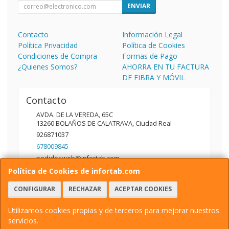
ENVIAR
Contacto
Información Legal
Política Privacidad
Política de Cookies
Condiciones de Compra
Formas de Pago
¿Quienes Somos?
AHORRA EN TU FACTURA
DE FIBRA Y MÓVIL
Contacto
AVDA. DE LA VEREDA, 65C
13260
BOLAÑOS DE CALATRAVA
,
Ciudad Real
926871037
678009845
pedidosweb@infortab.com
Política de Cookies de infortab.com
CONFIGURAR
RECHAZAR
ACEPTAR COOKIES
Horario
10:00 A 14:00 17:00 A 20:30
Utilizamos cookies propias y de terceros para mejorar nuestros
servicios.