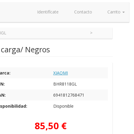
Identifícate
Contacto
Carrito
8GL
 carga/ Negros
arca:
XIAOMI
/N:
BHR8118GL
AN:
6941812768471
sponibilidad:
Disponible
85,50 €