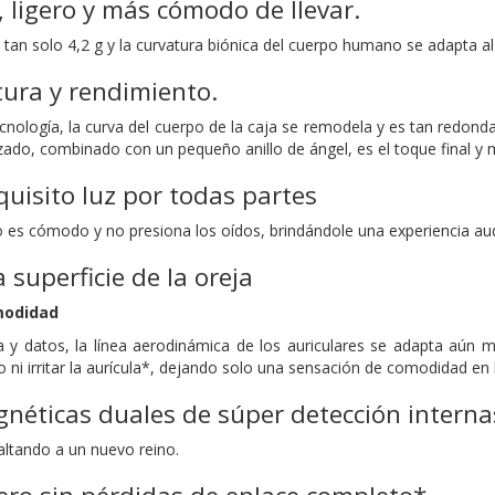
,
ligero y más cómodo de llevar.
 tan solo 4,2 g
y la curvatura biónica del cuerpo humano
se adapta a
tura y rendimiento.
tecnología, la curva del cuerpo de la caja se remodela y es tan redon
zado, combinado con un pequeño anillo de ángel, es el toque final y 
uisito luz por todas partes
o es cómodo y no presiona los oídos, brindándole una experiencia audi
 superficie de la oreja
modidad
y datos, la línea aerodinámica de los auriculares
se adapta aún má
 ni irritar la aurícula*,
dejando solo una sensación de comodidad en l
éticas duales de súper detección interna
altando a un nuevo reino.