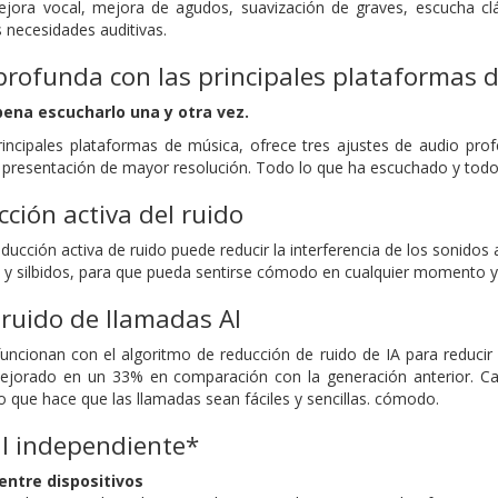
ora vocal, mejora de agudos, suavización de graves, escucha clá
s necesidades auditivas.
rofunda con las principales plataformas 
 pena escucharlo una y otra vez.
ncipales plataformas de música, ofrece tres ajustes de audio profe
a presentación de mayor resolución. Todo lo que ha escuchado y to
ión activa del ruido
ucción activa de ruido puede reducir la interferencia de los sonidos
silbidos, para que pueda sentirse cómodo en cualquier momento y e
ruido de llamadas AI
uncionan con el algoritmo de reducción de ruido de IA para reducir si
ejorado en un 33% en comparación con la generación anterior. C
lo que hace que las llamadas sean fáciles y sencillas. cómodo.
al independiente*
entre dispositivos