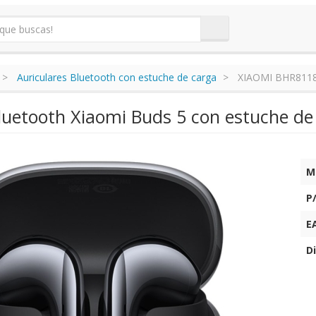
Auriculares Bluetooth con estuche de carga
XIAOMI BHR811
Bluetooth Xiaomi Buds 5 con estuche de
M
P
E
Di