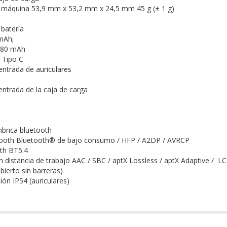
la máquina 53,9 mm x 53,2 mm x 24,5 mm
45 g (± 1 g)
 batería
 mAh;
 480 mAh
 Tipo C
ntrada de auriculares
ntrada de la caja de carga
brica bluetooth
tooth Bluetooth® de bajo consumo / HFP / A2DP / AVRCP
th BT5.4
 distancia de trabajo AAC / SBC / aptX Lossless / aptX Adaptive /
LC
bierto sin barreras)
ión IP54 (auriculares)