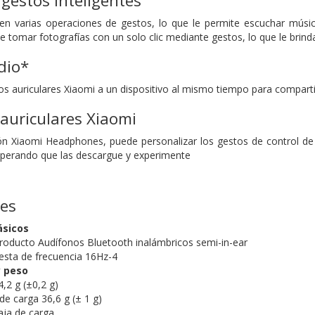
gestos inteligentes
ten varias operaciones de gestos, lo que le permite escuchar mús
 tomar fotografías con un solo clic mediante gestos, lo que le brind
dio*
s auriculares Xiaomi a un dispositivo al mismo tiempo
para comparti
 auriculares Xiaomi
ón Xiaomi Headphones, puede personalizar los gestos de control de
sperando que las descargue y experimente
nes
ásicos
roducto Audífonos Bluetooth inalámbricos semi-in-ear
esta de frecuencia 16Hz-4
 peso
,2 g (±0,2 g)
de carga 36,6 g (± 1 g)
aja de carga