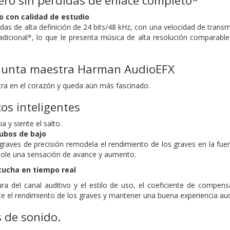
ro sin pérdidas de enlace completo*
o con calidad de estudio
idas de alta definición de 24 bits/48 kHz, con una velocidad de tran
adicional*, lo que le presenta
música de alta resolución comparable 
njunta maestra Harman AudioEFX
ntra en el corazón y queda aún más fascinado.
os inteligentes
a y siente el salto.
ubos de bajo
 graves de precisión remodela el rendimiento de los graves en la fu
dole una sensación de avance y aumento.
cucha en tiempo real
tura del canal auditivo y el estilo de uso, el coeficiente de compe
e el rendimiento de los graves y mantener una buena experiencia aud
s de sonido.