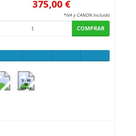
375,00 €
*IVA y CANON Incluido
COMPRAR
5 - 90
W
USB PD