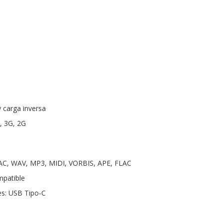
 carga inversa
, 3G, 2G
AC, WAV, MP3, MIDI, VORBIS, APE, FLAC
mpatible
es: USB Tipo-C