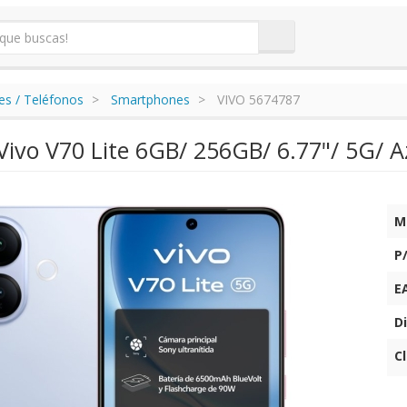
s / Teléfonos
Smartphones
VIVO 5674787
ivo V70 Lite 6GB/ 256GB/ 6.77"/ 5G/ A
M
P
E
Di
C