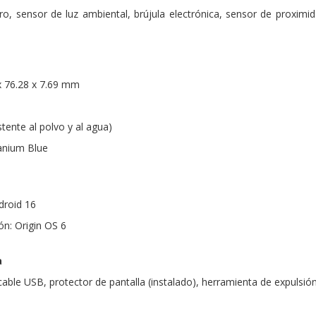
o, sensor de luz ambiental, brújula electrónica, sensor de proximida
x 76.28 x 7.69 mm
stente al polvo y al agua)
tanium Blue
droid 16
ón: Origin OS 6
a
able USB, protector de pantalla (instalado), herramienta de expulsión 