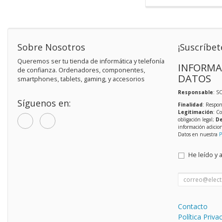
Sobre Nosotros
¡Suscríbet
Queremos ser tu tienda de informática y telefonía
INFORMA
de confianza. Ordenadores, componentes,
DATOS
smartphones, tablets, gaming, y accesorios
Responsable
: S
Síguenos en:
Finalidad
: Respon
Legitimación
: C
obligación legal;
De
información adicio
Datos en nuestra
P
He leído y 
Contacto
Política Priva