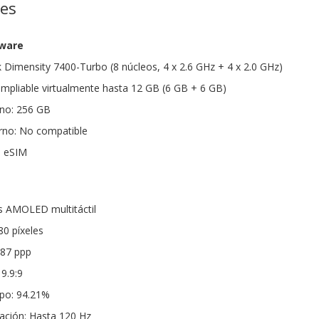
nes
dware
Dimensity 7400-Turbo (8 núcleos, 4 x 2.6 GHz + 4 x 2.0 GHz)
pliable virtualmente hasta 12 GB (6 GB + 6 GB)
no: 256 GB
rno: No compatible
+ eSIM
as AMOLED multitáctil
80 píxeles
387 ppp
9.9:9
rpo: 94.21%
zación: Hasta 120 Hz