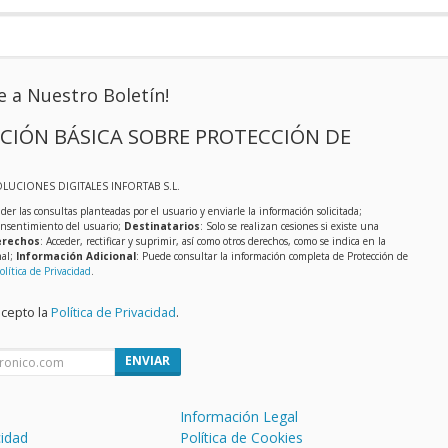
e a Nuestro Boletín!
CIÓN BÁSICA SOBRE PROTECCIÓN DE
OLUCIONES DIGITALES INFORTAB S.L.
der las consultas planteadas por el usuario y enviarle la información solicitada;
onsentimiento del usuario;
Destinatarios
: Solo se realizan cesiones si existe una
rechos
: Acceder, rectificar y suprimir, así como otros derechos, como se indica en la
nal;
Información Adicional
: Puede consultar la información completa de Protección de
olítica de Privacidad
.
acepto la
Política de Privacidad
.
ENVIAR
Información Legal
cidad
Política de Cookies