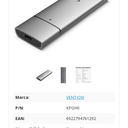
Marca:
VENTION
P/N:
KPGH0
EAN:
6922794761292