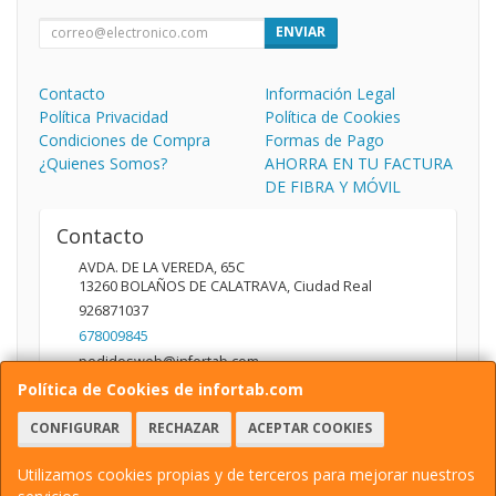
ENVIAR
Contacto
Información Legal
Política Privacidad
Política de Cookies
Condiciones de Compra
Formas de Pago
¿Quienes Somos?
AHORRA EN TU FACTURA
DE FIBRA Y MÓVIL
Contacto
AVDA. DE LA VEREDA, 65C
13260
BOLAÑOS DE CALATRAVA
,
Ciudad Real
926871037
678009845
pedidosweb@infortab.com
Política de Cookies de infortab.com
CONFIGURAR
RECHAZAR
ACEPTAR COOKIES
Horario
10:00 A 14:00 17:00 A 20:30
Utilizamos cookies propias y de terceros para mejorar nuestros