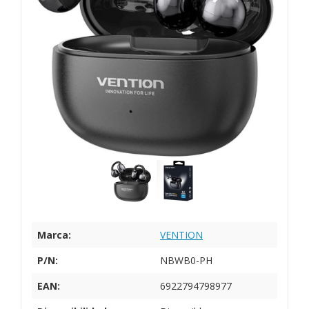
Marca:
VENTION
P/N:
NBWB0-PH
EAN:
6922794798977