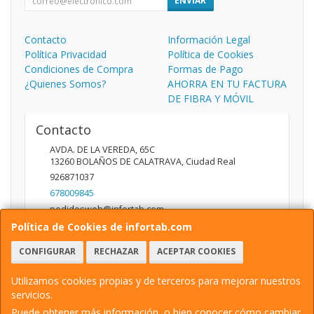
ENVIAR
Contacto
Información Legal
Política Privacidad
Política de Cookies
Condiciones de Compra
Formas de Pago
¿Quienes Somos?
AHORRA EN TU FACTURA
DE FIBRA Y MÓVIL
Contacto
AVDA. DE LA VEREDA, 65C
13260
BOLAÑOS DE CALATRAVA
,
Ciudad Real
926871037
678009845
pedidosweb@infortab.com
Política de Cookies de infortab.com
CONFIGURAR
RECHAZAR
ACEPTAR COOKIES
Horario
10:00 A 14:00 17:00 A 20:30
Utilizamos cookies propias y de terceros para mejorar nuestros
servicios.
Puede obtener más información, o bien conocer cómo cambiar