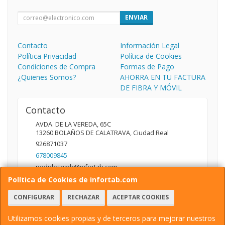
ENVIAR
Contacto
Información Legal
Política Privacidad
Política de Cookies
Condiciones de Compra
Formas de Pago
¿Quienes Somos?
AHORRA EN TU FACTURA
DE FIBRA Y MÓVIL
Contacto
AVDA. DE LA VEREDA, 65C
13260
BOLAÑOS DE CALATRAVA
,
Ciudad Real
926871037
678009845
pedidosweb@infortab.com
Política de Cookies de infortab.com
CONFIGURAR
RECHAZAR
ACEPTAR COOKIES
Horario
10:00 A 14:00 17:00 A 20:30
Utilizamos cookies propias y de terceros para mejorar nuestros