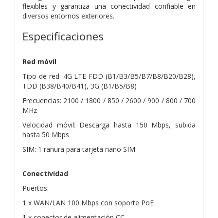
flexibles y garantiza una conectividad confiable en
diversos entornos exteriores.
Especificaciones
Red móvil
Tipo de red: 4G LTE FDD (B1/B3/B5/B7/B8/B20/B28),
TDD (B38/B40/B41), 3G (B1/B5/B8)
Frecuencias: 2100 / 1800 / 850 / 2600 / 900 / 800 / 700
MHz
Velocidad móvil: Descarga hasta 150 Mbps, subida
hasta 50 Mbps
SIM: 1 ranura para tarjeta nano SIM
Conectividad
Puertos:
1 x WAN/LAN 100 Mbps con soporte PoE
1 x conector de alimentación CC