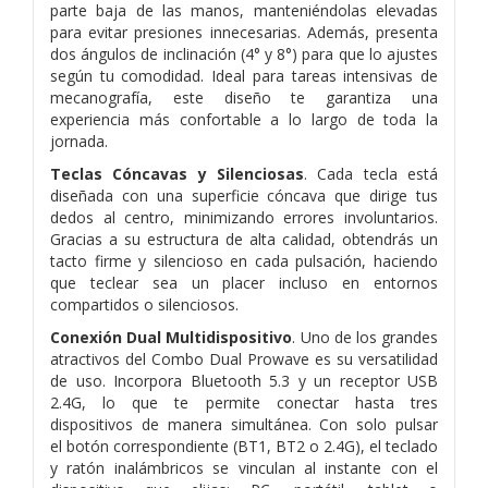
parte baja de las manos, manteniéndolas elevadas
para evitar
presiones innecesarias. Además, presenta
dos ángulos de inclinación (4° y 8°) para que lo ajustes
según tu comodidad. Ideal para
tareas intensivas de
mecanografía, este diseño te garantiza una
experiencia más confortable a lo largo de toda la
jornada.
Teclas Cóncavas y Silenciosas
. Cada tecla está
diseñada con una superficie cóncava que dirige tus
dedos al centro, minimizando
errores involuntarios.
Gracias a su estructura de alta calidad, obtendrás un
tacto firme y silencioso en cada pulsación, haciendo
que
teclear sea un placer incluso en entornos
compartidos o silenciosos.
Conexión Dual Multidispositivo
. Uno de los grandes
atractivos del Combo Dual Prowave es su versatilidad
de uso. Incorpora
Bluetooth 5.3 y un receptor USB
2.4G, lo que te permite conectar hasta tres
dispositivos de manera simultánea. Con solo pulsar
el
botón correspondiente (BT1, BT2 o 2.4G), el teclado
y ratón inalámbricos se vinculan al instante con el