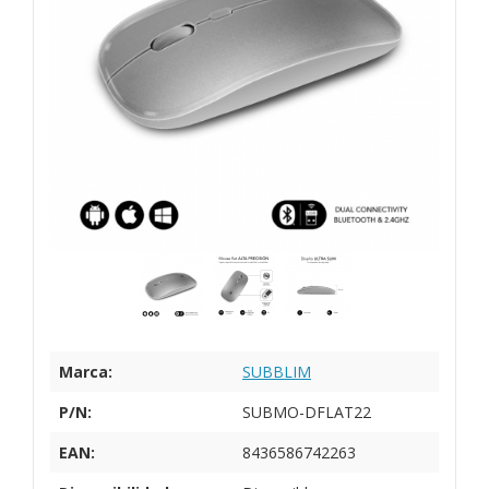
Marca:
SUBBLIM
P/N:
SUBMO-DFLAT22
EAN:
8436586742263