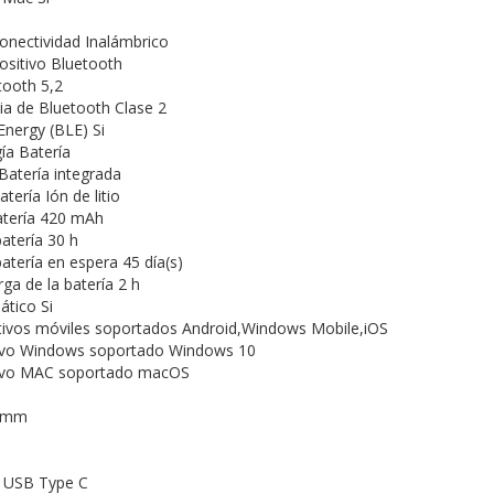
onectividad Inalámbrico
positivo Bluetooth
tooth 5,2
ia de Bluetooth Clase 2
nergy (BLE) Si
ía Batería
Batería integrada
tería Ión de litio
atería 420 mAh
atería 30 h
atería en espera 45 día(s)
ga de la batería 2 h
tico Si
tivos móviles soportados Android,Windows Mobile,iOS
ivo Windows soportado Windows 10
tivo MAC soportado macOS
0 mm
s USB Type C