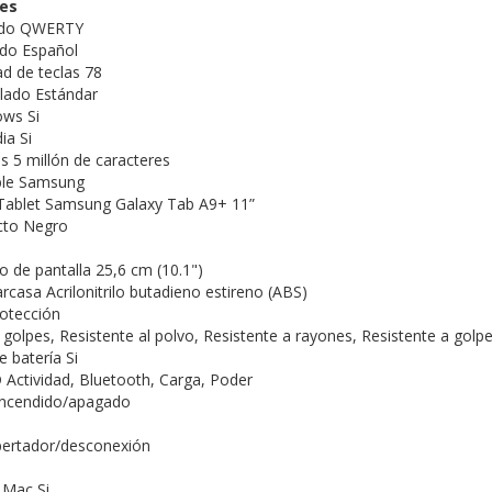
nes
lado QWERTY
ado Español
ad de teclas 78
lado Estándar
ows Si
ia Si
las 5 millón de caracteres
ble Samsung
 Tablet Samsung Galaxy Tab A9+ 11”
cto Negro
de pantalla 25,6 cm (10.1")
arcasa Acrilonitrilo butadieno estireno (ABS)
otección
 golpes, Resistente al polvo, Resistente a rayones, Resistente a golp
 batería Si
 Actividad, Bluetooth, Carga, Poder
 encendido/apagado
pertador/desconexión
 Mac Si