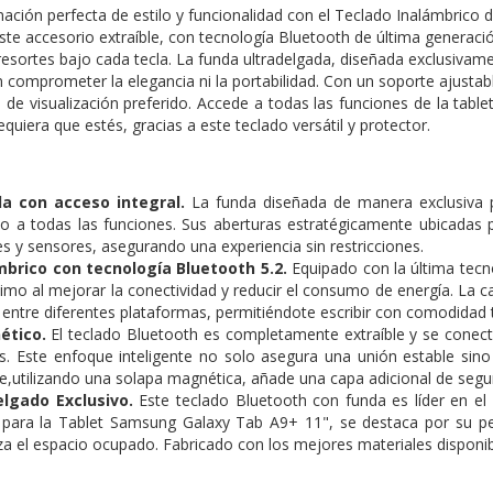
ación perfecta de estilo y funcionalidad con el Teclado Inalámbrico
te accesorio extraíble, con tecnología Bluetooth de última generació
resortes bajo cada tecla. La funda ultradelgada, diseñada exclusivame
 comprometer la elegancia ni la portabilidad. Con un soporte ajustab
 de visualización preferido. Accede a todas las funciones de la tablet
uiera que estés, gracias a este teclado versátil y protector.
da con acceso integral.
La funda diseñada de manera exclusiva 
 a todas las funciones. Sus aberturas estratégicamente ubicadas p
es y sensores, asegurando una experiencia sin restricciones.
mbrico con tecnología Bluetooth 5.2.
Equipado con la última tecno
imo al mejorar la conectividad y reducir el consumo de energía. La ca
da entre diferentes plataformas, permitiéndote escribir con comodida
ético.
El teclado Bluetooth es completamente extraíble y se conec
. Este enfoque inteligente no solo asegura una unión estable sino qu
e,utilizando una solapa magnética, añade una capa adicional de seguri
elgado Exclusivo.
Este teclado Bluetooth con funda es líder en el
 para la Tablet Samsung Galaxy Tab A9+ 11", se destaca por su per
a el espacio ocupado. Fabricado con los mejores materiales disponible