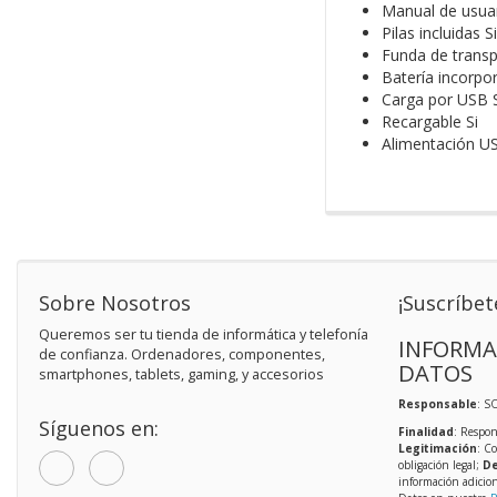
Manual de usuar
Pilas incluidas Si
Funda de transp
Batería incorpo
Carga por USB S
Recargable Si
Alimentación U
Sobre Nosotros
¡Suscríbet
Queremos ser tu tienda de informática y telefonía
INFORMA
de confianza. Ordenadores, componentes,
DATOS
smartphones, tablets, gaming, y accesorios
Responsable
: S
Síguenos en:
Finalidad
: Respon
Legitimación
: C
obligación legal;
De
información adicio