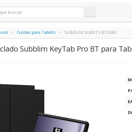
book
Fundas para Tablets
SUBBLIM SUBKT3-BTS060
clado Subblim KeyTab Pro BT para Tab
M
P
E
Di