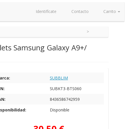
Identifícate
Contacto
Carrito
lets Samsung Galaxy A9+/
arca:
SUBBLIM
/N:
SUBKT3-BTS060
AN:
8436586742959
sponibilidad:
Disponible
30,50 €