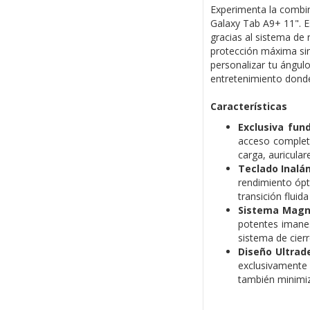
Experimenta la combin
Galaxy Tab A9+ 11". Es
gracias al sistema de 
protección máxima sin
personalizar tu ángulo
entretenimiento dondeq
Características
Exclusiva fun
acceso completo
carga, auricular
Teclado Inalá
rendimiento ópt
transición flui
Sistema Magn
potentes imanes
sistema de cierr
Diseño Ultrad
exclusivamente
también minimiz