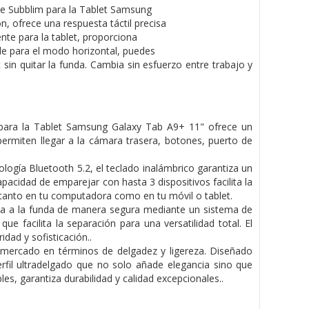
 de Subblim para la Tablet Samsung
n, ofrece una respuesta táctil precisa
nte para la tablet, proporciona
le para el modo horizontal, puedes
 sin quitar la funda. Cambia sin esfuerzo entre trabajo y
para la Tablet Samsung Galaxy Tab A9+ 11" ofrece un
ermiten llegar a la cámara trasera, botones, puerto de
logía Bluetooth 5.2, el teclado inalámbrico garantiza un
pacidad de emparejar con hasta 3 dispositivos facilita la
d tanto en tu computadora como en tu móvil o tablet.
ta a la funda de manera segura mediante un sistema de
e facilita la separación para una versatilidad total. El
dad y sofisticación..
 mercado en términos de delgadez y ligereza. Diseñado
fil ultradelgado que no solo añade elegancia sino que
s, garantiza durabilidad y calidad excepcionales..