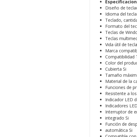
Especificacio
Diseño de tec
Idioma del tecl
Teclado, cantid
Formato del tec
Teclas de Wind
Teclas multimed
Vida útil de tec
Marca compati
Compatibilidad
Color del produ
Cubierta Si
Tamaño máximo 
Material de la c
Funciones de pr
Resistente a los
Indicador LED de
Indicadores LED
Interruptor de
integrado Si
Función de des
automática Si
Compatible con