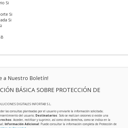
io Si
orte Si
rada Si
i
SB
e a Nuestro Boletín!
CIÓN BÁSICA SOBRE PROTECCIÓN DE
OLUCIONES DIGITALES INFORTAB S.L.
der las consultas planteadas por el usuario y enviarle la información solicitada;
onsentimiento del usuario;
Destinatarios
: Solo se realizan cesiones si existe una
rechos
: Acceder, rectificar y suprimir, así como otros derechos, como se indica en la
nal;
Información Adicional
: Puede consultar la información completa de Protección de