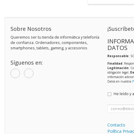
Sobre Nosotros
¡Suscríbet
Queremos ser tu tienda de informática y telefonía
INFORMA
de confianza. Ordenadores, componentes,
DATOS
smartphones, tablets, gaming, y accesorios
Responsable
: S
Síguenos en:
Finalidad
: Respon
Legitimación
: C
obligación legal;
De
información adicio
Datos en nuestra
P
He leído y 
Contacto
Política Priva