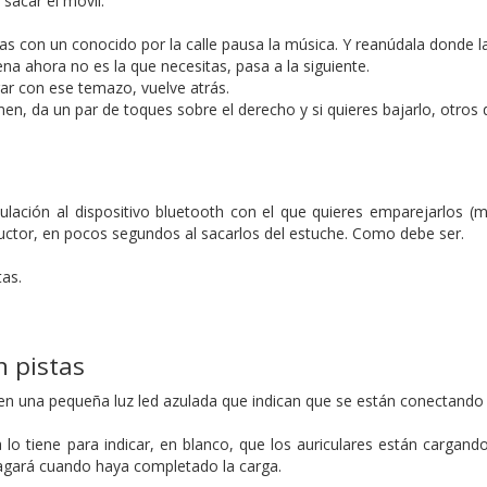
sacar el móvil.
ras con un conocido por la calle pausa la música. Y reanúdala donde la
na ahora no es la que necesitas, pasa a la siguiente.
brar con ese temazo, vuelve atrás.
en, da un par de toques sobre el derecho y si quieres bajarlo, otros d
ulación al dispositivo bluetooth con el que quieres emparejarlos (m
oductor, en pocos segundos al sacarlos del estuche. Como debe ser.
tas.
n pistas
n una pequeña luz led azulada que indican que se están conectando p
 lo tiene para indicar, en blanco, que los auriculares están cargand
agará cuando haya completado la carga.