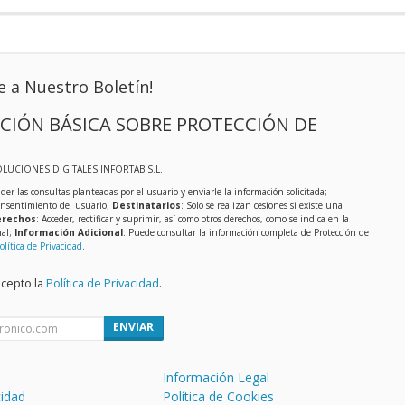
e a Nuestro Boletín!
CIÓN BÁSICA SOBRE PROTECCIÓN DE
OLUCIONES DIGITALES INFORTAB S.L.
der las consultas planteadas por el usuario y enviarle la información solicitada;
onsentimiento del usuario;
Destinatarios
: Solo se realizan cesiones si existe una
rechos
: Acceder, rectificar y suprimir, así como otros derechos, como se indica en la
nal;
Información Adicional
: Puede consultar la información completa de Protección de
olítica de Privacidad
.
acepto la
Política de Privacidad
.
ENVIAR
Información Legal
cidad
Política de Cookies