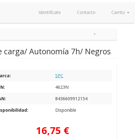
Identifícate
Contacto
Carrito
de carga/ Autonomía 7h/ Negros
arca:
SPC
/N:
4623N
AN:
8436609912154
sponibilidad:
Disponible
16,75 €