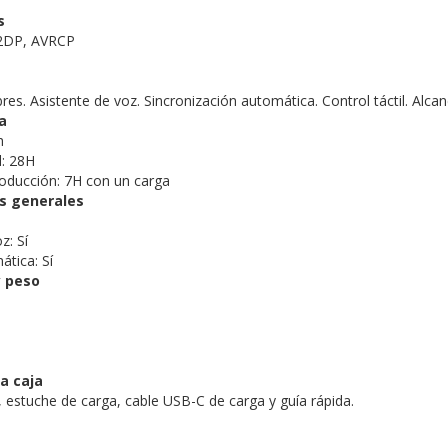
s
A2DP, AVRCP
bres. Asistente de voz. Sincronización automática. Control táctil. Al
a
h
l: 28H
oducción: 7H con un carga
as generales
z: Sí
tica: Sí
 peso
a caja
, estuche de carga, cable USB-C de carga y guía rápida.