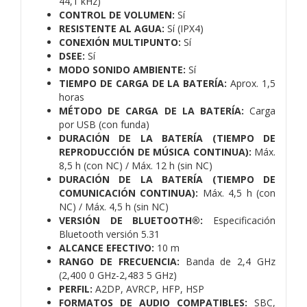
44,1 kHz)
CONTROL DE VOLUMEN:
Sí
RESISTENTE AL AGUA:
Sí (IPX4)
CONEXIÓN MULTIPUNTO:
Sí
DSEE:
Sí
MODO SONIDO AMBIENTE:
Sí
TIEMPO DE CARGA DE LA BATERÍA:
Aprox. 1,5
horas
MÉTODO DE CARGA DE LA BATERÍA:
Carga
por USB (con funda)
DURACIÓN DE LA BATERÍA (TIEMPO DE
REPRODUCCIÓN DE MÚSICA CONTINUA):
Máx.
8,5 h (con NC) / Máx. 12 h (sin NC)
DURACIÓN DE LA BATERÍA (TIEMPO DE
COMUNICACIÓN CONTINUA):
Máx. 4,5 h (con
NC) / Máx. 4,5 h (sin NC)
VERSIÓN DE BLUETOOTH®:
Especificación
Bluetooth versión 5.31
ALCANCE EFECTIVO:
10 m
RANGO DE FRECUENCIA:
Banda de 2,4 GHz
(2,400 0 GHz-2,483 5 GHz)
PERFIL:
A2DP, AVRCP, HFP, HSP
FORMATOS DE AUDIO COMPATIBLES:
SBC,