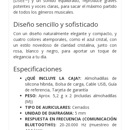
(DSEE™) y un sonido equilibrado, reproduce graves
potentes y voces claras, para sacar el máximo partido
de todos los géneros musicales.
Diseño sencillo y sofisticado
Con un diseño naturalmente elegante y compacto, y
cuatro colores atemporales, como el azul cristal, con
un estilo novedoso de claridad cristalina, junto con
rosa, blanco y negro, para aportar un toque de
elegancia a tu día.
Especificaciones
¿QUÉ INCLUYE LA CAJA?:
Almohadillas de
silicona híbrida,
Bolsa de carga,
Cable USB,
Guía
de referencia,
Tarjeta de garantía
PESO:
Aprox. 5,2 g x 2 (incluidas almohadillas
(M))
TIPO DE AURICULARES:
Cerrados
UNIDAD DE DIAFRAGMA:
5 mm
RESPUESTA EN FRECUENCIA (COMUNICACIÓN
BLUETOOTH®):
20-20.000 Hz (muestreo de