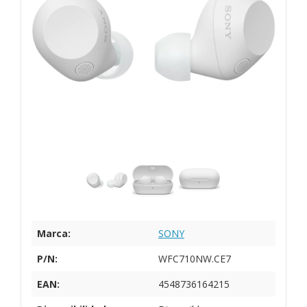
Marca:
SONY
P/N:
WFC710NW.CE7
EAN:
4548736164215