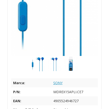
Marca:
SONY
P/N:
MDREX15APLI.CE7
EAN:
4905524946727