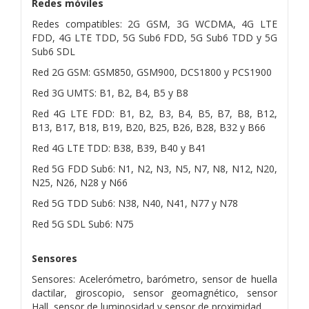
Redes móviles
Redes compatibles: 2G GSM, 3G WCDMA, 4G LTE
FDD, 4G LTE TDD, 5G Sub6 FDD, 5G Sub6 TDD y 5G
Sub6 SDL
Red 2G GSM: GSM850, GSM900, DCS1800 y PCS1900
Red 3G UMTS: B1, B2, B4, B5 y B8
Red 4G LTE FDD: B1, B2, B3, B4, B5, B7, B8, B12,
B13, B17, B18, B19, B20, B25, B26, B28, B32 y B66
Red 4G LTE TDD: B38, B39, B40 y B41
Red 5G FDD Sub6: N1, N2, N3, N5, N7, N8, N12, N20,
N25, N26, N28 y N66
Red 5G TDD Sub6: N38, N40, N41, N77 y N78
Red 5G SDL Sub6: N75
Sensores
Sensores: Acelerómetro, barómetro, sensor de huella
dactilar, giroscopio, sensor geomagnético, sensor
Hall, sensor de luminosidad y sensor de proximidad