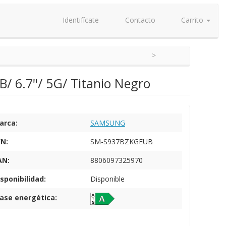
Identifícate
Contacto
Carrito
 6.7"/ 5G/ Titanio Negro
arca:
SAMSUNG
/N:
SM-S937BZKGEUB
AN:
8806097325970
sponibilidad:
Disponible
lase energética: