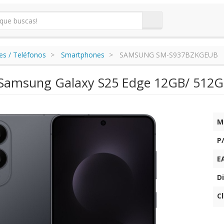
s / Teléfonos
Smartphones
SAMSUNG SM-S937BZKGEUB
amsung Galaxy S25 Edge 12GB/ 512GB/
M
P
E
Di
C