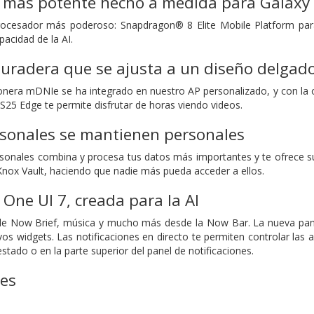
r más potente hecho a medida para Galaxy
ocesador más poderoso: Snapdragon® 8 Elite Mobile Platform para G
acidad de la AI.
uradera que se ajusta a un diseño delgad
onera mDNIe se ha integrado en nuestro AP personalizado, y con la o
S25 Edge te permite disfrutar de horas viendo videos.
rsonales se mantienen personales
sonales combina y procesa tus datos más importantes y te ofrece su
 Knox Vault, haciendo que nadie más pueda acceder a ellos.
One UI 7, creada para la AI
de Now Brief, música y mucho más desde la Now Bar. La nueva pantal
vos widgets. Las notificaciones en directo te permiten controlar las 
stado o en la parte superior del panel de notificaciones.
nes