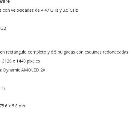
dware
 con velocidades de 4.47 GHz y 3.5 GHz
 GB
s en rectángulo completo y 6.5 pulgadas con esquinas redondeadas
 3120 x 1440 píxeles
la: Dynamic AMOLED 2X
 Hz
75.6 x 5.8 mm