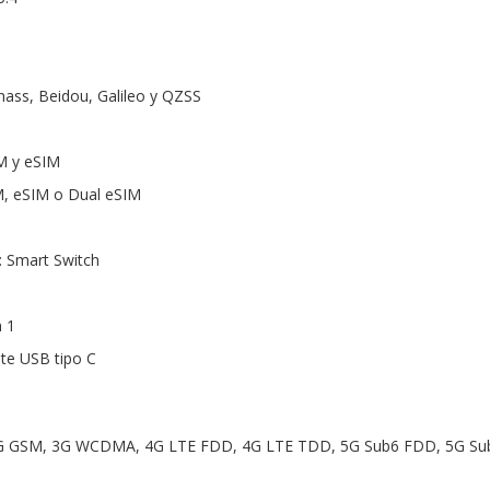
ass, Beidou, Galileo y QZSS
M y eSIM
, eSIM o Dual eSIM
: Smart Switch
n 1
nte USB tipo C
2G GSM, 3G WCDMA, 4G LTE FDD, 4G LTE TDD, 5G Sub6 FDD, 5G Su