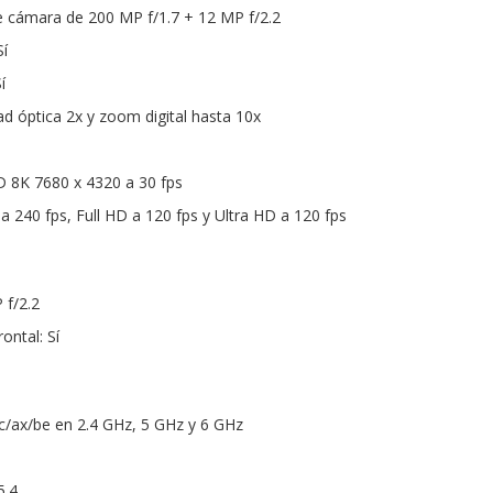
e cámara de 200 MP f/1.7 + 12 MP f/2.2
í
í
 óptica 2x y zoom digital hasta 10x
HD 8K 7680 x 4320 a 30 fps
a 240 fps, Full HD a 120 fps y Ultra HD a 120 fps
 f/2.2
ontal: Sí
ac/ax/be en 2.4 GHz, 5 GHz y 6 GHz
5.4