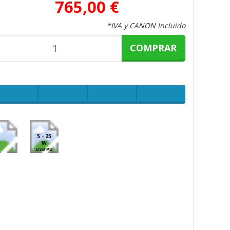
765,00 €
*IVA y CANON Incluido
COMPRAR
5 - 25
W
USB PD