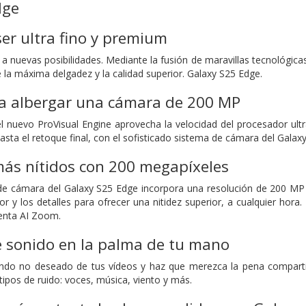
dge
er ultra fino y premium
a nuevas posibilidades. Mediante la fusión de maravillas tecnológicas 
e la máxima delgadez y la calidad superior. Galaxy S25 Edge.
a albergar una cámara de 200 MP
el nuevo ProVisual Engine aprovecha la velocidad del procesador ult
hasta el retoque final, con el sofisticado sistema de cámara del Gala
más nítidos con 200 megapíxeles
de cámara del Galaxy S25 Edge incorpora una resolución de 200 MP 
lor y los detalles para ofrecer una nitidez superior, a cualquier ho
ienta AI Zoom.
e sonido en la palma de tu mano
ondo no deseado de tus vídeos y haz que merezca la pena compartir
ipos de ruido: voces, música, viento y más.