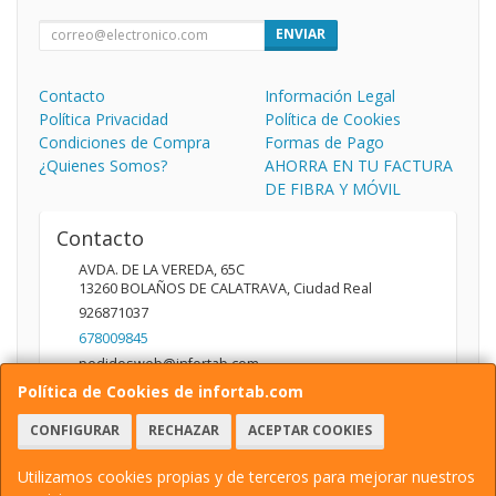
ENVIAR
Contacto
Información Legal
Política Privacidad
Política de Cookies
Condiciones de Compra
Formas de Pago
¿Quienes Somos?
AHORRA EN TU FACTURA
DE FIBRA Y MÓVIL
Contacto
AVDA. DE LA VEREDA, 65C
13260
BOLAÑOS DE CALATRAVA
,
Ciudad Real
926871037
678009845
pedidosweb@infortab.com
Política de Cookies de infortab.com
CONFIGURAR
RECHAZAR
ACEPTAR COOKIES
Horario
10:00 A 14:00 17:00 A 20:30
Utilizamos cookies propias y de terceros para mejorar nuestros