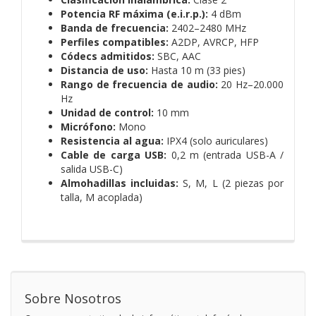
Potencia RF máxima (e.i.r.p.):
4 dBm
Banda de frecuencia:
2402–2480 MHz
Perfiles compatibles:
A2DP, AVRCP, HFP
Códecs admitidos:
SBC, AAC
Distancia de uso:
Hasta 10 m (33 pies)
Rango de frecuencia de audio:
20 Hz–20.000
Hz
Unidad de control:
10 mm
Micrófono:
Mono
Resistencia al agua:
IPX4 (solo auriculares)
Cable de carga USB:
0,2 m (entrada USB-A /
salida USB-C)
Almohadillas incluidas:
S, M, L (2 piezas por
talla, M acoplada)
Sobre Nosotros