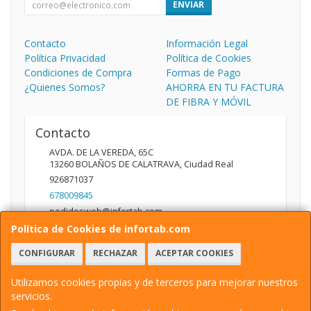
ENVIAR
Contacto
Información Legal
Política Privacidad
Política de Cookies
Condiciones de Compra
Formas de Pago
¿Quienes Somos?
AHORRA EN TU FACTURA
DE FIBRA Y MÓVIL
Contacto
AVDA. DE LA VEREDA, 65C
13260
BOLAÑOS DE CALATRAVA
,
Ciudad Real
926871037
678009845
pedidosweb@infortab.com
Política de Cookies de infortab.com
CONFIGURAR
RECHAZAR
ACEPTAR COOKIES
Horario
10:00 A 14:00 17:00 A 20:30
Utilizamos cookies propias y de terceros para mejorar nuestros
servicios.