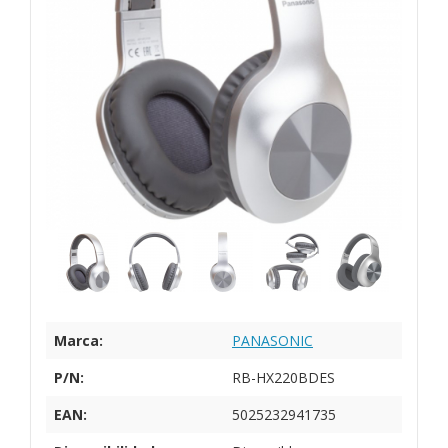
Marca:
PANASONIC
P/N:
RB-HX220BDES
EAN:
5025232941735