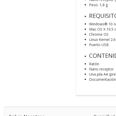
Peso: 1,8 g
REQUISIT
Windows® 10 o 
Mac OS X 10.5 o
Chrome OS
Linux Kernel 2.
Puerto USB
CONTENID
Ratón
Nano receptor
Una pila AA (pre
Documentación 