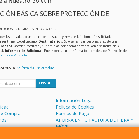
e a Nuestro Boletín!
CIÓN BÁSICA SOBRE PROTECCIÓN DE
OLUCIONES DIGITALES INFORTAB S.L.
der las consultas planteadas por el usuario y enviarle la información solicitada;
onsentimiento del usuario;
Destinatarios
: Solo se realizan cesiones si existe una
rechos
: Acceder, rectificar y suprimir, así como otros derechos, como se indica en la
nal;
Información Adicional
: Puede consultar la información completa de Protección de
olítica de Privacidad
.
acepto la
Política de Privacidad
.
ENVIAR
Información Legal
cidad
Política de Cookies
de Compra
Formas de Pago
mos?
AHORRA EN TU FACTURA DE FIBRA Y
MÓVIL