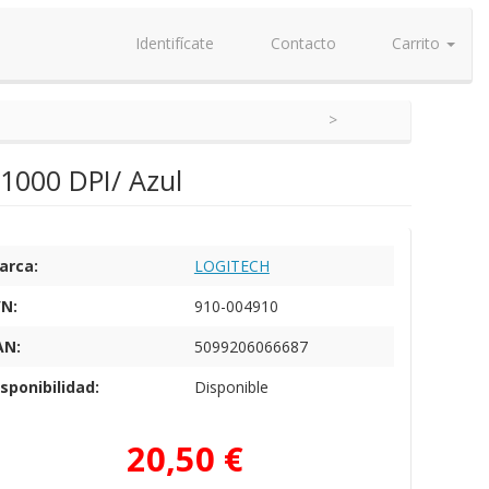
Identifícate
Contacto
Carrito
 1000 DPI/ Azul
arca:
LOGITECH
/N:
910-004910
AN:
5099206066687
sponibilidad:
Disponible
20,50 €