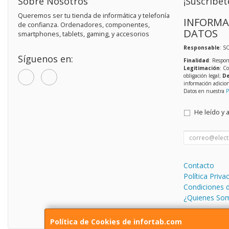
Sobre Nosotros
¡Suscríbet
Queremos ser tu tienda de informática y telefonía
INFORMA
de confianza. Ordenadores, componentes,
DATOS
smartphones, tablets, gaming, y accesorios
Responsable
: S
Síguenos en:
Finalidad
: Respon
Legitimación
: C
obligación legal;
De
información adicio
Datos en nuestra
P
He leído y 
Contacto
Política Priva
Condiciones 
¿Quienes So
Política de Cookies de infortab.com