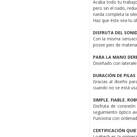
Acaba todo tu trabajo
pero sin el ruido, red
rueda completa la sile
Haz que éste sea tu úl
DISFRUTA DEL SONID
Con la misma sensació
posee pies de materia
PARA LA MANO DER
Diseñado con lateral
DURACIÓN DE PILAS 
Gracias al diseño pa
cuando no se está us
SIMPLE. FIABLE. RO
Disfruta de conexión
seguimiento óptico av
Funciona con ordena
CERTIFICACIÓN QUI
Logitech es la primer