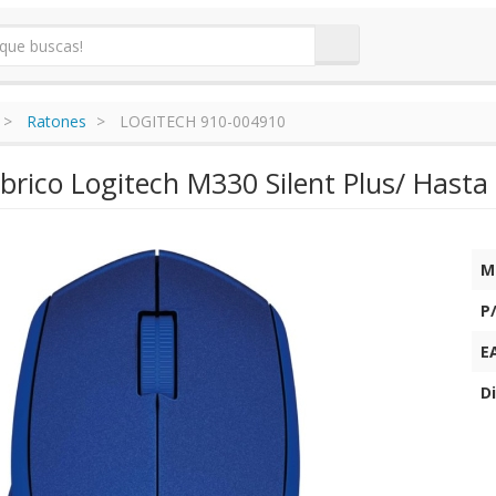
Ratones
LOGITECH 910-004910
rico Logitech M330 Silent Plus/ Hasta
M
P
E
Di