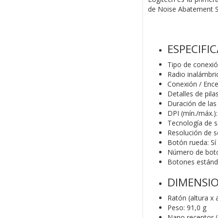
de Noise Abatement So
ESPECIFI
Tipo de conexió
Radio inalámbri
Conexión / Enc
Detalles de pilas
Duración de las
DPI (mín./máx.)
Tecnología de s
Resolución de s
Botón rueda: Sí
Número de boto
Botones estánda
DIMENSI
Ratón (altura x
Peso: 91,0 g
Nano receptor (