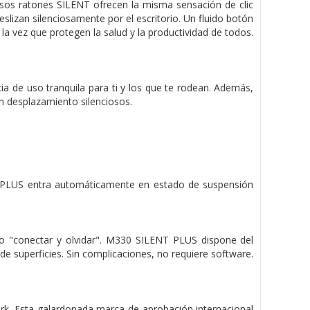
iosos ratones SILENT ofrecen la misma sensación de clic
slizan silenciosamente por el escritorio. Un fluido botón
la vez que protegen la salud y la productividad de todos.
a de uso tranquila para ti y los que te rodean. Además,
n desplazamiento silenciosos.
NT PLUS entra automáticamente en estado de suspensión
ipo "conectar y olvidar". M330 SILENT PLUS dispone del
e superficies. Sin complicaciones, no requiere software.
ark. Esta galardonada marca de aprobación internacional