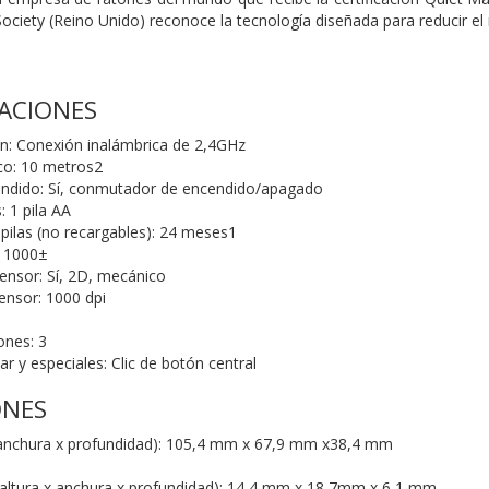
ciety (Reino Unido) reconoce la tecnología diseñada para reducir el 
CACIONES
n: Conexión inalámbrica de 2,4GHz
co: 10 metros2
endido: Sí, conmutador de encendido/apagado
: 1 pila AA
 pilas (no recargables): 24 meses1
: 1000±
ensor: Sí, 2D, mecánico
ensor: 1000 dpi
nes: 3
r y especiales: Clic de botón central
ONES
 anchura x profundidad): 105,4 mm x 67,9 mm x38,4 mm
altura x anchura x profundidad): 14,4 mm x 18,7mm x 6,1 mm