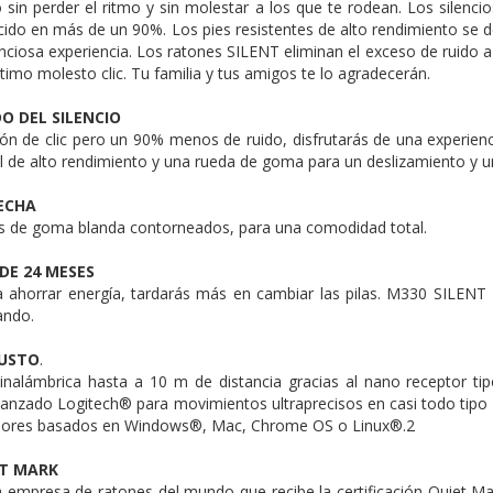
 sin perder el ritmo y sin molestar a los que te rodean. Los silenc
ucido en más de un 90%. Los pies resistentes de alto rendimiento se de
nciosa experiencia. Los ratones SILENT eliminan el exceso de ruido a 
timo molesto clic. Tu familia y tus amigos te lo agradecerán.
O DEL SILENCIO
n de clic pero un 90% menos de ruido, disfrutarás de una experienci
l de alto rendimiento y una rueda de goma para un deslizamiento y u
ECHA
es de goma blanda contorneados, para una comodidad total.
DE 24 MESES
ra ahorrar energía, tardarás más en cambiar las pilas. M330 SILE
ando.
BUSTO
.
 inalámbrica hasta a 10 m de distancia gracias al nano receptor t
anzado Logitech® para movimientos ultraprecisos en casi todo tipo d
dores basados en Windows®, Mac, Chrome OS o Linux®.2
ET MARK
a empresa de ratones del mundo que recibe la certificación Quiet M