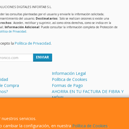
OLUCIONES DIGITALES INFORTAB S.L.
der las consultas planteadas por el usuario y enviarle la información solicitada;
onsentimiento del usuario;
Destinatarios
: Solo se realizan cesiones si existe una
rechos
: Acceder, rectificar y suprimir, así como otros derechos, como se indica en la
nal;
Información Adicional
: Puede consultar la información completa de Protección de
olítica de Privacidad
.
acepto la
Política de Privacidad
.
ENVIAR
Información Legal
cidad
Política de Cookies
de Compra
Formas de Pago
mos?
AHORRA EN TU FACTURA DE FIBRA Y
MÓVIL
 nuestros servicios.
 cambiar la configuración, en nuestra
Política de Cookies
.
, , , , España. - C.I.F.: B13626510 - Tfno: