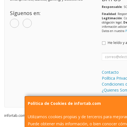
Responsable
: S
Síguenos en:
Finalidad
: Respon
Legitimación
: C
obligación legal;
De
información adicio
Datos en nuestra
P
He leído y 
Contacto
Política Priva
Condiciones 
¿Quienes So
Política de Cookies de infortab.com
infortab.com © 2026
Utilizamos cookies propias y de terceros para mejorar
Puede obtener más información, o bien conocer cómo