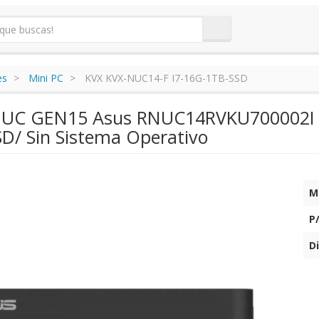
es
Mini PC
KVX KVX-NUC14-F I7-16G-1TB-SSD
NUC GEN15 Asus RNUC14RVKU700002I In
D/ Sin Sistema Operativo
M
P
Di