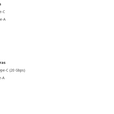
s
e-C
pe-A
ras
ype-C (20 Gbps)
e-A