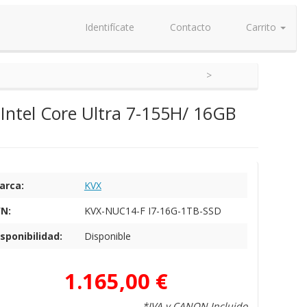
Identifícate
Contacto
Carrito
tel Core Ultra 7-155H/ 16GB
arca:
KVX
/N:
KVX-NUC14-F I7-16G-1TB-SSD
sponibilidad:
Disponible
1.165,00 €
*IVA y CANON Incluido